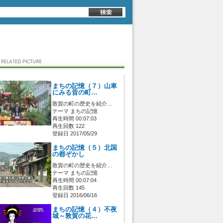
まちの記憶（７）山車
にみる昔の町…
敦賀の町の歴史を紹介…
テーマ まちの記憶
再生時間 00:07:03
再生回数 122
登録日 2017/05/29
まちの記憶（５）北国
の都ぞかし
敦賀の町の歴史を紹介…
テーマ まちの記憶
再生時間 00:07:04
再生回数 145
登録日 2016/06/16
まちの記憶（４）不夜
城～敦賀の花…