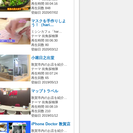
再生時間 00:04:16
再生回数 848
登録日 2020/07/02
マスクを手作りしよ
う！（hari…
ミシンカフェ「har…
テーマ 街角探検隊
再生時間 00:06:30
再生回数 80
登録日 2020/03/12
小堀日之出堂
敦賀市内のお店を紹介…
テーマ 街角探検隊
再生時間 00:07:24
再生回数 65
登録日 2019/05/13
マップトラベル
敦賀市内のお店を紹介…
テーマ 街角探検隊
再生時間 00:08:19
再生回数 210
登録日 2019/01/12
iPhone Doctor 敦賀店
敦賀市内のお店を紹介…