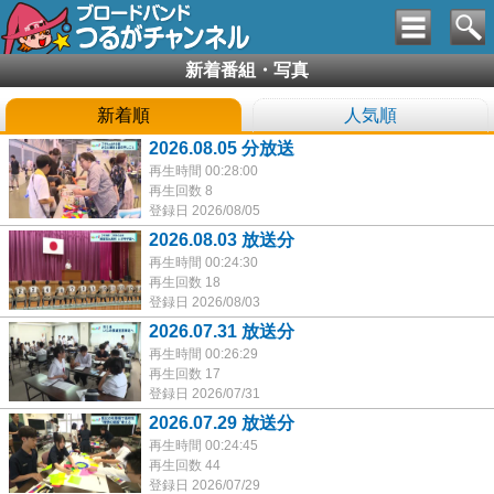
新着番組・写真
新着順
人気順
2026.08.05 分放送
再生時間 00:28:00
再生回数 8
登録日 2026/08/05
2026.08.03 放送分
再生時間 00:24:30
再生回数 18
登録日 2026/08/03
2026.07.31 放送分
再生時間 00:26:29
再生回数 17
登録日 2026/07/31
2026.07.29 放送分
再生時間 00:24:45
再生回数 44
登録日 2026/07/29