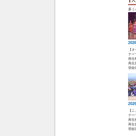
多く
202
【オ
テー
再生時
再生回
登録日 
202
【ニ
テー
再生時
再生回
登録日 