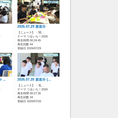
rome)において、動画が正常に表示されない状態とな
er」のインストールが必要なくなりました。
2026.07.29 放送分
りましたので、ブックマークなどの変更をお願いい
【ニュース】 ・関…
6
テーマ つるいち！2026
再生時間 00:24:45
再生回数 44
登録日 2026/07/29
(ト…
2026.07.20 放送分 (…
【ニュース】 ・気…
6
テーマ つるいち！2026
再生時間 00:27:30
再生回数 34
登録日 2026/07/20