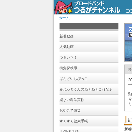
ホーム
新着動画
人気動画
つるいち！
街角探検隊
お
ばんざいちびっこ
20
平
みねっとくんのねぇねぇこれなぁ
動
今
に？
楽しい科学実験
ミ
おやこで防災
今
すくすく健康手帳
今
新着
I LOVE 手話