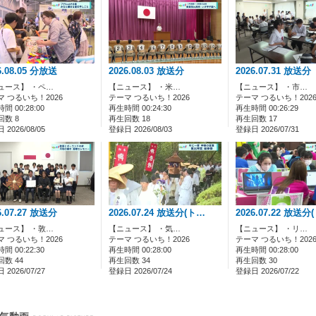
20/12/23
素はRCNサービスをご利用いただき誠にありがとうございます。
まで主要ブラウザ(Microsoft Edge、Mozilla Firefox、Google Ch
ておりましたが 2020年12月22日にシステム改修を実施し、「FlashPlay
6.08.05 分放送
2026.08.03 放送分
2026.07.31 放送分
の改修に伴い、サイトURLが「https://vod.rcn.ne.jp/」へ変更とな
ュース】 ・ペ…
【ニュース】 ・米…
【ニュース】 ・市…
します。
マ つるいち！2026
テーマ つるいち！2026
テーマ つるいち！202
間 00:28:00
再生時間 00:24:30
再生時間 00:26:29
回数 8
再生回数 18
再生回数 17
後ともRCNサービスをよろしくお願いいたします。
2026/08/05
登録日 2026/08/03
登録日 2026/07/31
6.07.27 放送分
2026.07.24 放送分(ト…
2026.07.22 放送分
ュース】 ・敦…
【ニュース】 ・気…
【ニュース】 ・リ…
マ つるいち！2026
テーマ つるいち！2026
テーマ つるいち！202
間 00:22:30
再生時間 00:28:00
再生時間 00:28:00
数 44
再生回数 34
再生回数 30
2026/07/27
登録日 2026/07/24
登録日 2026/07/22