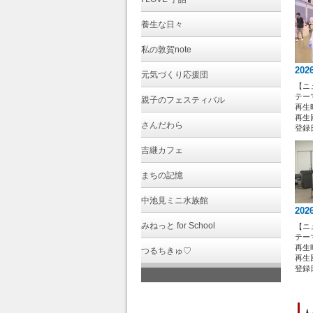
20
養生な日々
平
私の敦賀note
今
っ
202
元気づくり応援団
そ
【ニ
た
テー
親子のフェスティバル
再生時
再生
今
さんだわら
登録日 
吉継カフェ
まちの記憶
中池見ミニ水族館
202
みねっと for School
【ニ
テー
再生時
つるちきゅ♡
再生回
登録日 