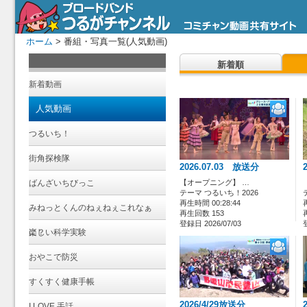
ホーム
> 番組・写真一覧(人気動画)
新着順
新着動画
人気動画
つるいち！
街角探検隊
2026.07.03 放送分
ばんざいちびっこ
【オープニング】 …
テーマ つるいち！2026
再生時間 00:28:44
みねっとくんのねぇねぇこれなぁ
再生回数 153
登録日 2026/07/03
に？
楽しい科学実験
おやこで防災
すくすく健康手帳
2026/4/29放送分
I LOVE 手話