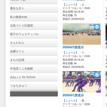
【ニュース】 ・オ…
養生な日々
テーマ つるいち！2026
再生時間 00:25:00
再生回数 75
私の敦賀note
登録日 2026/04/29
元気づくり応援団
親子のフェスティバル
さんだわら
2026/6/5放送分
吉継カフェ
【ニュース】 ・５…
テーマ つるいち！2026
まちの記憶
再生時間 00:25:29
再生回数 66
登録日 2026/06/05
中池見ミニ水族館
みねっと for School
つるちきゅ♡
2026/6/1放送分
【ニュース】 ・敦…
テーマ つるいち！2026