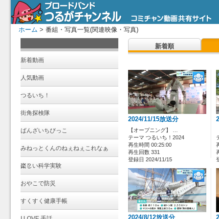
ホーム
> 番組・写真一覧(関連映像・写真)
新着順
新着動画
人気動画
つるいち！
街角探検隊
2024/11/15放送分
ばんざいちびっこ
【オープニング】 …
テーマ つるいち！2024
再生時間 00:25:00
みねっとくんのねぇねぇこれなぁ
再生回数 331
登録日 2024/11/15
に？
楽しい科学実験
おやこで防災
すくすく健康手帳
2024/8/12放送分
I LOVE 手話