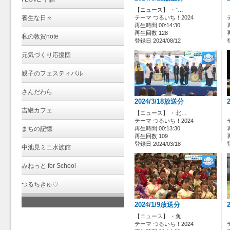
【ニュース】 ・”…
養生な日々
テーマ つるいち！2024
再生時間 00:14:30
再生回数 128
私の敦賀note
登録日 2024/08/12
元気づくり応援団
親子のフェスティバル
さんだわら
2024/3/18放送分
吉継カフェ
【ニュース】 ・北…
テーマ つるいち！2024
まちの記憶
再生時間 00:13:30
再生回数 109
登録日 2024/03/18
中池見ミニ水族館
みねっと for School
つるちきゅ♡
2024/1/9放送分
【ニュース】 ・魚…
テーマ つるいち！2024