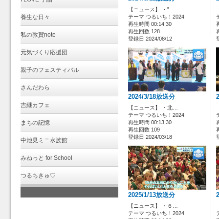
【ニュース】 ・”…
養生な日々
テーマ つるいち！2024
再生時間 00:14:30
再生回数 128
私の敦賀note
登録日 2024/08/12
元気づくり応援団
親子のフェスティバル
さんだわら
2024/3/18放送分
吉継カフェ
【ニュース】 ・北…
テーマ つるいち！2024
まちの記憶
再生時間 00:13:30
再生回数 109
登録日 2024/03/18
中池見ミニ水族館
みねっと for School
つるちきゅ♡
2025/1/13放送分
【ニュース】 ・６…
テーマ つるいち！2024