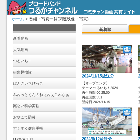
ホーム
> 番組・写真一覧(関連映像・写真)
新着順
新着動画
人気動画
つるいち！
街角探検隊
2024/11/15放送分
ばんざいちびっこ
【オープニング】 …
テーマ つるいち！2024
再生時間 00:25:00
みねっとくんのねぇねぇこれなぁ
再生回数 331
登録日 2024/11/15
に？
楽しい科学実験
おやこで防災
すくすく健康手帳
2024/8/12放送分
I LOVE 手話