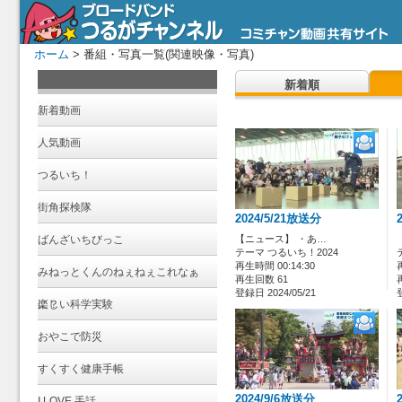
ホーム
> 番組・写真一覧(関連映像・写真)
新着順
新着動画
人気動画
つるいち！
街角探検隊
2024/5/21放送分
ばんざいちびっこ
【ニュース】 ・あ…
テーマ つるいち！2024
再生時間 00:14:30
みねっとくんのねぇねぇこれなぁ
再生回数 61
登録日 2024/05/21
に？
楽しい科学実験
おやこで防災
すくすく健康手帳
2024/9/6放送分
I LOVE 手話