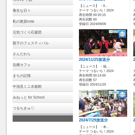
【ニュース】 ・9…
養生な日々
テーマ つるいち！2024
再生時間 00:20:15
再生回数 60
私の敦賀note
登録日 2024/09/06
元気づくり応援団
親子のフェスティバル
さんだわら
2024/11/25放送分
吉継カフェ
【ニュース】 ・福…
テーマ つるいち！2024
まちの記憶
再生時間 00:14:00
再生回数 57
登録日 2024/11/25
中池見ミニ水族館
みねっと for School
つるちきゅ♡
2024/7/29放送分
【ニュース】 ・本…
テーマ つるいち！2024