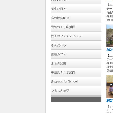
【ニ
養生な日々
テー
再生時
再生回
私の敦賀note
登録日 
元気づくり応援団
親子のフェスティバル
さんだわら
202
吉継カフェ
【ニ
テー
まちの記憶
再生時
再生回
登録日 
中池見ミニ水族館
みねっと for School
つるちきゅ♡
202
【オ
テー