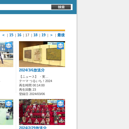
＜
15
16
18
19
＞
最後
｜
｜
｜
｜17
｜
｜
｜
｜
2024/3/6放送分
【ニュース】 ・実…
4
テーマ つるいち！2024
再生時間 00:14:00
再生回数 23
登録日 2024/03/06
2024/2/29放送分