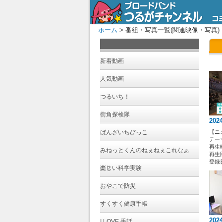
ホーム
> 番組・写真一覧(関連映像・写真)
新着動画
人気動画
つるいち！
街角探検隊
202
ばんざいちびっこ
【ニ
テー
再生時
みねっとくんのねぇねぇこれなぁ
再生回
登録日 
に？
楽しい科学実験
おやこで防災
すくすく健康手帳
202
I LOVE 手話