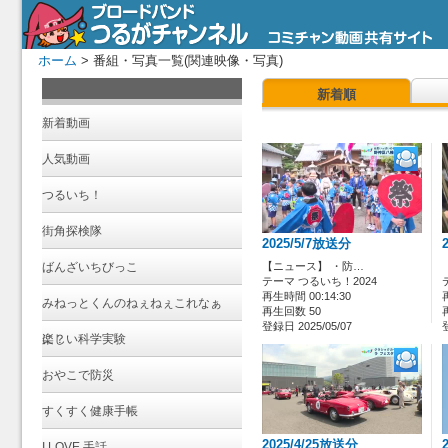
ホーム
> 番組・写真一覧(関連映像・写真)
新着順
新着動画
人気動画
つるいち！
街角探検隊
2025/5/7放送分
ばんざいちびっこ
【ニュース】 ・防…
テーマ つるいち！2024
再生時間 00:14:30
みねっとくんのねぇねぇこれなぁ
再生回数 50
登録日 2025/05/07
に？
楽しい科学実験
おやこで防災
すくすく健康手帳
2025/4/25放送分
I LOVE 手話