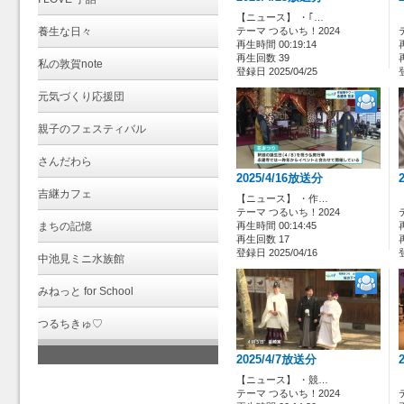
【ニュース】 ・｢…
養生な日々
テーマ つるいち！2024
再生時間 00:19:14
再生回数 39
私の敦賀note
登録日 2025/04/25
元気づくり応援団
親子のフェスティバル
さんだわら
2025/4/16放送分
吉継カフェ
【ニュース】 ・作…
テーマ つるいち！2024
まちの記憶
再生時間 00:14:45
再生回数 17
登録日 2025/04/16
中池見ミニ水族館
みねっと for School
つるちきゅ♡
2025/4/7放送分
【ニュース】 ・競…
テーマ つるいち！2024