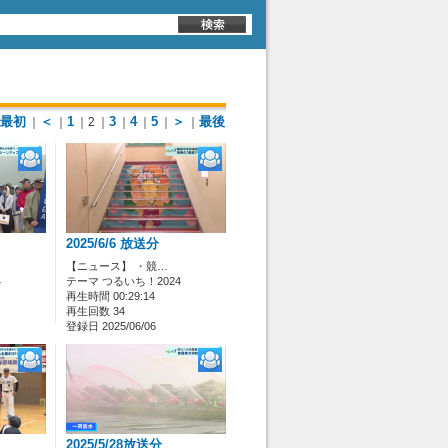
最初
＜
1
3
4
5
＞
最後
｜
｜
｜2
｜
｜
｜
｜
｜
2025/6/6 放送分
【ニュース】 ・競…
4
テーマ つるいち！2024
再生時間 00:29:14
再生回数 34
登録日 2025/06/06
2025/5/28放送分