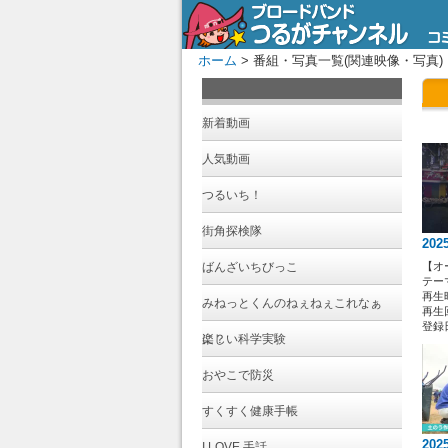
ホーム
> 番組・写真一覧(関連映像・写真)
新着動画
人気動画
つるいち！
街角探検隊
202
ばんざいちびっこ
【オ
テー
再生時
みねっとくんのねぇねぇこれなぁ
再生回
登録日 
に？
楽しい科学実験
おやこで防災
すくすく健康手帳
202
I LOVE 手話