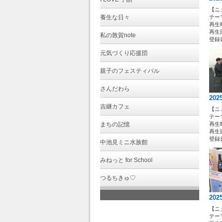
【ニ
養生な日々
テー
再生時
再生回
私の敦賀note
登録日 
元気づくり応援団
親子のフェスティバル
さんだわら
202
吉継カフェ
【ニ
テー
まちの記憶
再生時
再生回
登録日 
中池見ミニ水族館
みねっと for School
つるちきゅ♡
202
【ニ
テー