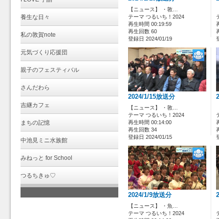
【ニュース】 ・敦…
養生な日々
テーマ つるいち！2024
再生時間 00:19:59
再生回数 60
私の敦賀note
登録日 2024/01/19
元気づくり応援団
親子のフェスティバル
さんだわら
2024/1/15放送分
吉継カフェ
【ニュース】 ・敦…
テーマ つるいち！2024
まちの記憶
再生時間 00:14:00
再生回数 34
登録日 2024/01/15
中池見ミニ水族館
みねっと for School
つるちきゅ♡
2024/1/9放送分
【ニュース】 ・魚…
テーマ つるいち！2024