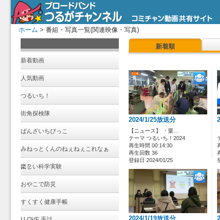
ホーム
> 番組・写真一覧(関連映像・写真)
新着順
新着動画
人気動画
つるいち！
街角探検隊
2024/1/25放送分
ばんざいちびっこ
【ニュース】 ・粟…
テーマ つるいち！2024
再生時間 00:14:30
みねっとくんのねぇねぇこれなぁ
再生回数 36
登録日 2024/01/25
に？
楽しい科学実験
おやこで防災
すくすく健康手帳
2024/1/19放送分
I LOVE 手話