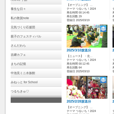
【オープニング】 …
養生な日々
テーマ つるいち！2024
再生時間 00:14:45
再生回数 29
私の敦賀note
登録日 2025/03/19
元気づくり応援団
親子のフェスティバル
さんだわら
2025/3/10放送分
吉継カフェ
【ニュース】 ・北…
テーマ つるいち！2024
まちの記憶
再生時間 00:12:45
再生回数 64
登録日 2025/03/10
中池見ミニ水族館
みねっと for School
つるちきゅ♡
2025/2/28放送分
【オープニング】 …
テーマ つるいち！2024