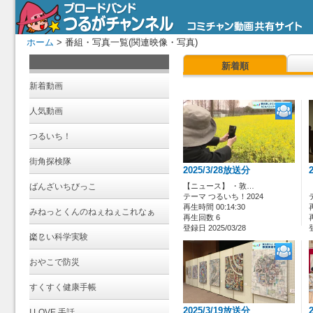
ホーム
> 番組・写真一覧(関連映像・写真)
新着順
新着動画
人気動画
つるいち！
街角探検隊
2025/3/28放送分
ばんざいちびっこ
【ニュース】 ・敦…
テーマ つるいち！2024
再生時間 00:14:30
みねっとくんのねぇねぇこれなぁ
再生回数 6
登録日 2025/03/28
に？
楽しい科学実験
おやこで防災
すくすく健康手帳
2025/3/19放送分
I LOVE 手話