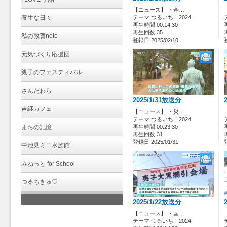
【ニュース】 ・金…
養生な日々
テーマ つるいち！2024
再生時間 00:14:30
再生回数 35
私の敦賀note
登録日 2025/02/10
元気づくり応援団
親子のフェスティバル
さんだわら
2025/1/31放送分
吉継カフェ
【ニュース】 ・災…
テーマ つるいち！2024
まちの記憶
再生時間 00:23:30
再生回数 31
登録日 2025/01/31
中池見ミニ水族館
みねっと for School
つるちきゅ♡
2025/1/22放送分
【ニュース】 ・国…
テーマ つるいち！2024