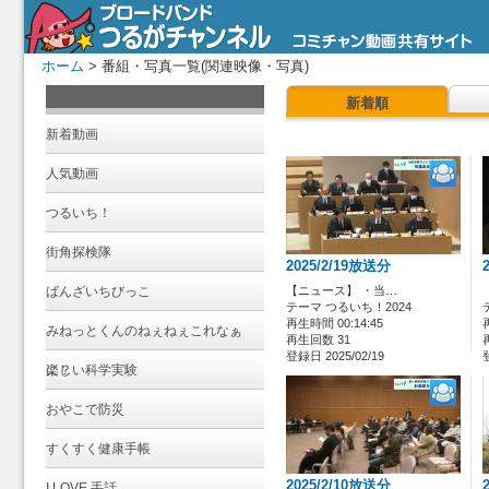
ホーム
> 番組・写真一覧(関連映像・写真)
新着順
新着動画
人気動画
つるいち！
街角探検隊
2025/2/19放送分
ばんざいちびっこ
【ニュース】 ・当…
テーマ つるいち！2024
再生時間 00:14:45
みねっとくんのねぇねぇこれなぁ
再生回数 31
登録日 2025/02/19
に？
楽しい科学実験
おやこで防災
すくすく健康手帳
2025/2/10放送分
I LOVE 手話