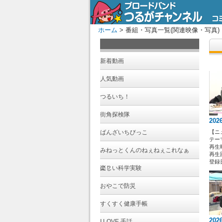
ホーム
> 番組・写真一覧(関連映像・写真)
新着動画
人気動画
つるいち！
街角探検隊
202
ばんざいちびっこ
【ニ
テー
再生時
みねっとくんのねぇねぇこれなぁ
再生回
登録日 
に？
楽しい科学実験
おやこで防災
すくすく健康手帳
202
I LOVE 手話