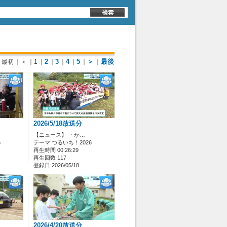
2
3
4
5
＞
最後
最初
｜＜
｜1
｜
｜
｜
｜
｜
｜
2026/5/18放送分
【ニュース】 ・か…
6
テーマ つるいち！2026
再生時間 00:26:29
再生回数 117
登録日 2026/05/18
2026/4/20放送分