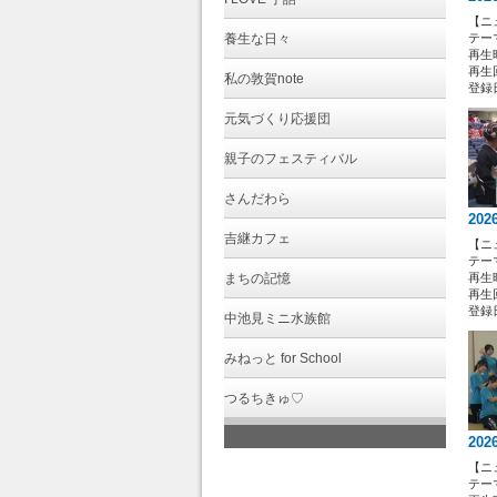
【ニ
養生な日々
テー
再生時
再生回
私の敦賀note
登録日 
元気づくり応援団
親子のフェスティバル
さんだわら
202
吉継カフェ
【ニ
テー
まちの記憶
再生時
再生回
登録日 
中池見ミニ水族館
みねっと for School
つるちきゅ♡
202
【ニ
テー