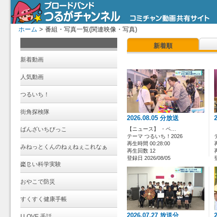
ホーム
> 番組・写真一覧(関連映像・写真)
新着順
新着動画
人気動画
つるいち！
街角探検隊
2026.08.05 分放送
ばんざいちびっこ
【ニュース】 ・ペ…
テーマ つるいち！2026
再生時間 00:28:00
みねっとくんのねぇねぇこれなぁ
再生回数 12
登録日 2026/08/05
に？
楽しい科学実験
おやこで防災
すくすく健康手帳
2026.07.27 放送分
I LOVE 手話