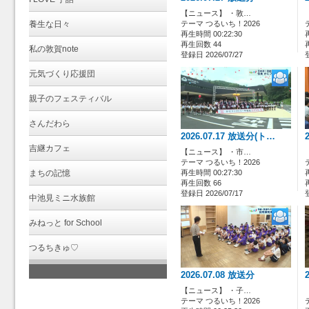
【ニュース】 ・敦…
養生な日々
テーマ つるいち！2026
再生時間 00:22:30
再生回数 44
私の敦賀note
登録日 2026/07/27
元気づくり応援団
親子のフェスティバル
さんだわら
2026.07.17 放送分(ト…
吉継カフェ
【ニュース】 ・市…
テーマ つるいち！2026
まちの記憶
再生時間 00:27:30
再生回数 66
登録日 2026/07/17
中池見ミニ水族館
みねっと for School
つるちきゅ♡
2026.07.08 放送分
【ニュース】 ・子…
テーマ つるいち！2026