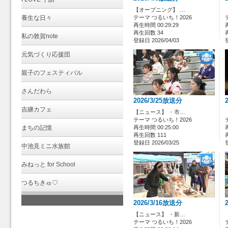
【オープニング】 …
養生な日々
テーマ つるいち！2026
再生時間 00:29:29
再生回数 34
私の敦賀note
登録日 2026/04/03
元気づくり応援団
親子のフェスティバル
さんだわら
2026/3/25放送分
吉継カフェ
【ニュース】 ・市…
テーマ つるいち！2026
まちの記憶
再生時間 00:25:00
再生回数 111
登録日 2026/03/25
中池見ミニ水族館
みねっと for School
つるちきゅ♡
2026/3/16放送分
【ニュース】 ・新…
テーマ つるいち！2026