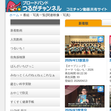
ホーム
> 番組・写真一覧(関連映像・写真)
新着順
新着動画
人気動画
つるいち！
街角探検隊
2026/4/13放送分
ばんざいちびっこ
【オープニング】 …
テーマ つるいち！2026
再生時間 00:22:30
みねっとくんのねぇねぇこれなぁ
再生回数 33
登録日 2026/04/13
に？
楽しい科学実験
おやこで防災
すくすく健康手帳
2026/4/3放送分
I LOVE 手話