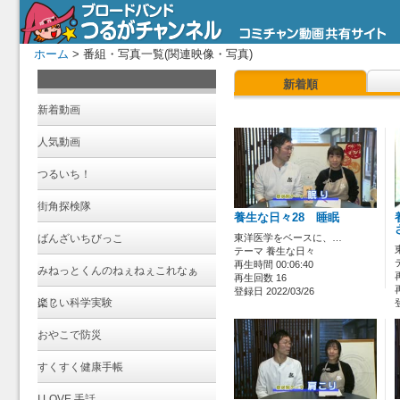
ホーム
> 番組・写真一覧(関連映像・写真)
新着順
新着動画
人気動画
つるいち！
街角探検隊
養生な日々28 睡眠
ばんざいちびっこ
東洋医学をベースに、…
テーマ 養生な日々
再生時間 00:06:40
みねっとくんのねぇねぇこれなぁ
再生回数 16
登録日 2022/03/26
に？
楽しい科学実験
おやこで防災
すくすく健康手帳
I LOVE 手話