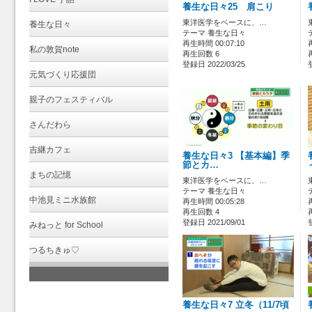
養生な日々25 肩こり
東洋医学をベースに、…
養生な日々
テーマ 養生な日々
再生時間 00:07:10
私の敦賀note
再生回数 6
登録日 2022/03/25
元気づくり応援団
親子のフェスティバル
さんだわら
吉継カフェ
養生な日々3 【基本編】季
節とカ…
まちの記憶
東洋医学をベースに、…
テーマ 養生な日々
中池見ミニ水族館
再生時間 00:05:28
再生回数 4
登録日 2021/09/01
みねっと for School
つるちきゅ♡
養生な日々7 立冬（11/7頃