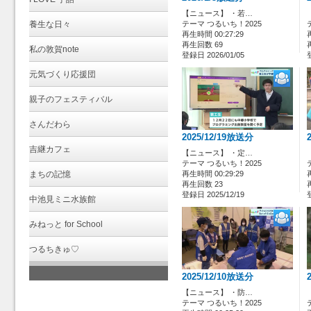
【ニュース】 ・若…
養生な日々
テーマ つるいち！2025
再生時間 00:27:29
再生回数 69
私の敦賀note
登録日 2026/01/05
元気づくり応援団
親子のフェスティバル
さんだわら
2025/12/19放送分
吉継カフェ
【ニュース】 ・定…
テーマ つるいち！2025
まちの記憶
再生時間 00:29:29
再生回数 23
登録日 2025/12/19
中池見ミニ水族館
みねっと for School
つるちきゅ♡
2025/12/10放送分
【ニュース】 ・防…
テーマ つるいち！2025