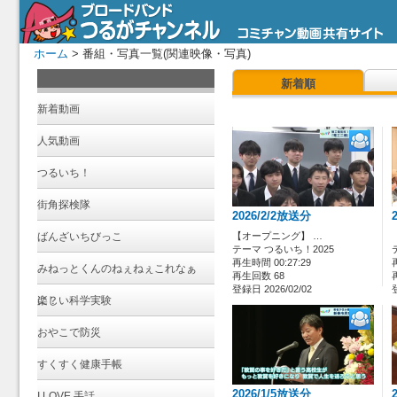
ホーム
> 番組・写真一覧(関連映像・写真)
新着順
新着動画
人気動画
つるいち！
街角探検隊
2026/2/2放送分
ばんざいちびっこ
【オープニング】 …
テーマ つるいち！2025
再生時間 00:27:29
みねっとくんのねぇねぇこれなぁ
再生回数 68
登録日 2026/02/02
に？
楽しい科学実験
おやこで防災
すくすく健康手帳
2026/1/5放送分
I LOVE 手話