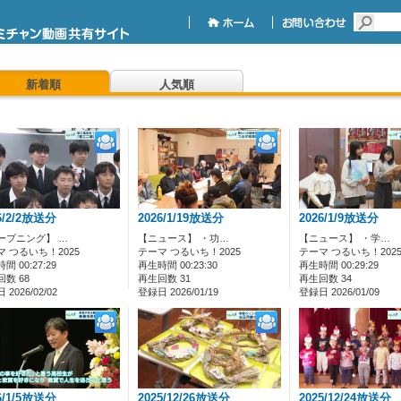
新着順
人気順
6/2/2放送分
2026/1/19放送分
2026/1/9放送分
ープニング】 …
【ニュース】 ・功…
【ニュース】 ・学…
マ つるいち！2025
テーマ つるいち！2025
テーマ つるいち！202
間 00:27:29
再生時間 00:23:30
再生時間 00:29:29
数 68
再生回数 31
再生回数 34
2026/02/02
登録日 2026/01/19
登録日 2026/01/09
6/1/5放送分
2025/12/26放送分
2025/12/24放送分