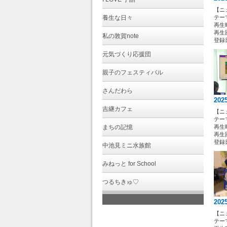
【ニ
養生な日々
テー
再生時
再生回
私の敦賀note
登録日 
元気づくり応援団
親子のフェスティバル
さんだわら
202
吉継カフェ
【ニ
テー
まちの記憶
再生時
再生回
登録日 
中池見ミニ水族館
みねっと for School
つるちきゅ♡
202
【ニ
テー