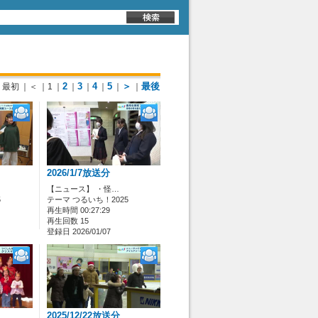
2
3
4
5
＞
最後
最初
｜＜
｜1
｜
｜
｜
｜
｜
｜
2026/1/7放送分
【ニュース】 ・怪…
5
テーマ つるいち！2025
再生時間 00:27:29
再生回数 15
登録日 2026/01/07
2025/12/22放送分