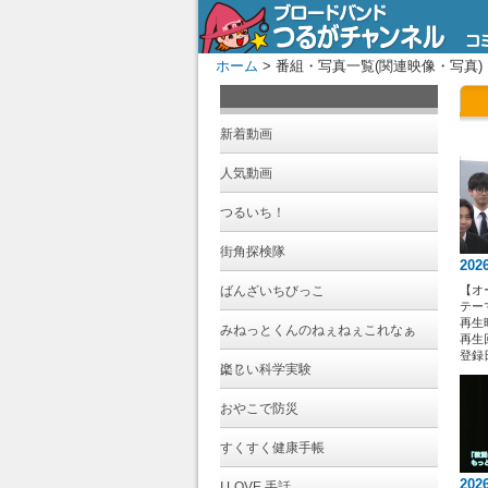
ホーム
> 番組・写真一覧(関連映像・写真)
新着動画
人気動画
つるいち！
街角探検隊
202
ばんざいちびっこ
【オ
テー
再生時
みねっとくんのねぇねぇこれなぁ
再生回
登録日 
に？
楽しい科学実験
おやこで防災
すくすく健康手帳
202
I LOVE 手話