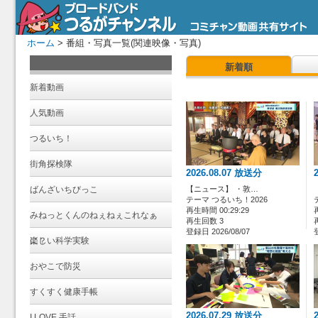
ホーム
> 番組・写真一覧(関連映像・写真)
新着順
新着動画
人気動画
つるいち！
街角探検隊
2026.08.07 放送分
ばんざいちびっこ
【ニュース】 ・敦…
テーマ つるいち！2026
再生時間 00:29:29
みねっとくんのねぇねぇこれなぁ
再生回数 3
登録日 2026/08/07
に？
楽しい科学実験
おやこで防災
すくすく健康手帳
2026.07.29 放送分
I LOVE 手話