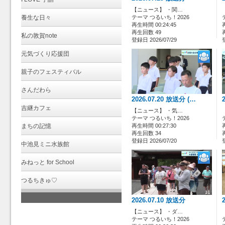
【ニュース】 ・関…
養生な日々
テーマ つるいち！2026
再生時間 00:24:45
再生回数 49
私の敦賀note
登録日 2026/07/29
元気づくり応援団
親子のフェスティバル
さんだわら
2026.07.20 放送分 (…
吉継カフェ
【ニュース】 ・気…
テーマ つるいち！2026
まちの記憶
再生時間 00:27:30
再生回数 34
登録日 2026/07/20
中池見ミニ水族館
みねっと for School
つるちきゅ♡
2026.07.10 放送分
【ニュース】 ・ダ…
テーマ つるいち！2026