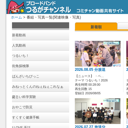
ホーム
> 番組・写真一覧(関連映像・写真)
新着順
新着動画
人気動画
つるいち！
街角探検隊
2026.08.05 分放送
ばんざいちびっこ
【ニュース】 ・ペ…
テーマ つるいち！2026
再生時間 00:28:00
みねっとくんのねぇねぇこれなぁ
再生回数 15
登録日 2026/08/05
に？
楽しい科学実験
おやこで防災
すくすく健康手帳
2026.07.27 放送分
I LOVE 手話