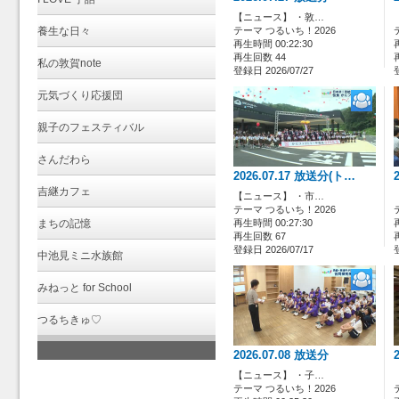
【ニュース】 ・敦…
養生な日々
テーマ つるいち！2026
再生時間 00:22:30
再生回数 44
私の敦賀note
登録日 2026/07/27
元気づくり応援団
親子のフェスティバル
さんだわら
2026.07.17 放送分(ト…
吉継カフェ
【ニュース】 ・市…
テーマ つるいち！2026
まちの記憶
再生時間 00:27:30
再生回数 67
登録日 2026/07/17
中池見ミニ水族館
みねっと for School
つるちきゅ♡
2026.07.08 放送分
【ニュース】 ・子…
テーマ つるいち！2026