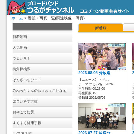
ホーム
> 番組・写真一覧(関連映像・写真)
新着順
新着動画
人気動画
つるいち！
街角探検隊
2026.08.05 分放送
ばんざいちびっこ
【ニュース】 ・ペ…
テーマ つるいち！2026
再生時間 00:28:00
みねっとくんのねぇねぇこれなぁ
再生回数 15
登録日 2026/08/05
に？
楽しい科学実験
おやこで防災
すくすく健康手帳
2026.07.27 放送分
I LOVE 手話