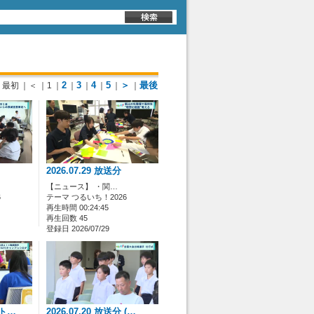
2
3
4
5
＞
最後
最初
｜＜
｜1
｜
｜
｜
｜
｜
｜
2026.07.29 放送分
【ニュース】 ・関…
6
テーマ つるいち！2026
再生時間 00:24:45
再生回数 45
登録日 2026/07/29
(ト…
2026.07.20 放送分 (…