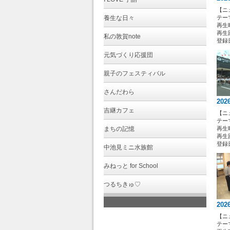
【ニ
養生な日々
テー
再生時
再生回
私の敦賀note
登録日 
元気づくり応援団
親子のフェスティバル
さんだわら
202
吉継カフェ
【ニ
テー
まちの記憶
再生時
再生回
登録日 
中池見ミニ水族館
みねっと for School
つるちきゅ♡
202
【ニ
テー