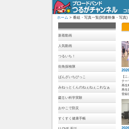
ホーム
> 番組・写真一覧(関連映像・写真)
新着動画
人気動画
つるいち！
街角探検隊
202
ばんざいちびっこ
【ニ
テー
再生時
みねっとくんのねぇねぇこれなぁ
再生回
登録日 
に？
楽しい科学実験
おやこで防災
すくすく健康手帳
202
I LOVE 手話