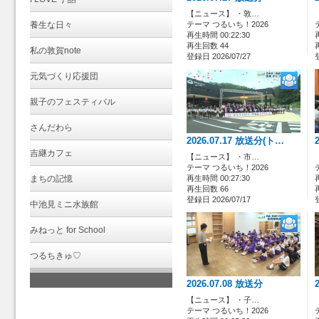
【ニュース】 ・敦…
養生な日々
テーマ つるいち！2026
再生時間 00:22:30
再生回数 44
私の敦賀note
登録日 2026/07/27
元気づくり応援団
親子のフェスティバル
さんだわら
2026.07.17 放送分(ト…
吉継カフェ
【ニュース】 ・市…
テーマ つるいち！2026
まちの記憶
再生時間 00:27:30
再生回数 66
登録日 2026/07/17
中池見ミニ水族館
みねっと for School
つるちきゅ♡
2026.07.08 放送分
【ニュース】 ・子…
テーマ つるいち！2026