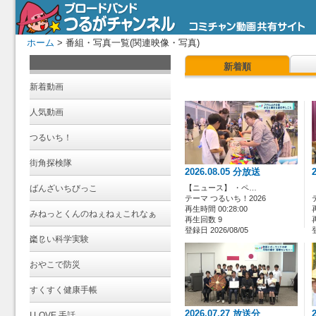
ホーム
> 番組・写真一覧(関連映像・写真)
新着順
新着動画
人気動画
つるいち！
街角探検隊
2026.08.05 分放送
ばんざいちびっこ
【ニュース】 ・ペ…
テーマ つるいち！2026
再生時間 00:28:00
みねっとくんのねぇねぇこれなぁ
再生回数 9
登録日 2026/08/05
に？
楽しい科学実験
おやこで防災
すくすく健康手帳
2026.07.27 放送分
I LOVE 手話