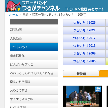
ホーム
> 番組・写真一覧(つるいち！[つるいち！2004])
つるいち！2026
新着動画
つるいち！2021
つるいち！2017
人気動画
つるいち！2013
つるいち！
つるいち！2009
街角探検隊
つるいち！2005
ばんざいちびっこ
みねっとくんのねぇねぇこれなぁ
新着順
に？
楽しい科学実験
おやこで防災
すくすく健康手帳
I LOVE 手話