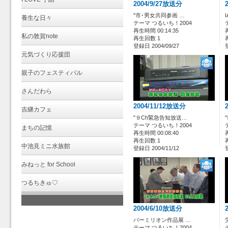
2004/9/27放送分
"市･男女共同参画 …
養生な日々
テーマ つるいち！2004
再生時間 00:14:35
私の敦賀note
再生回数 1
登録日 2004/09/27
元気づくり応援団
親子のフェスティバル
さんだわら
2004/11/12放送分
吉継カフェ
"９Ch緊急告知放送…
テーマ つるいち！2004
まちの記憶
再生時間 00:08:40
再生回数 1
中池見ミニ水族館
登録日 2004/11/12
みねっと for School
つるちきゅ♡
2004/6/10放送分
バーミリオン作品展 …
テーマ つるいち！2004