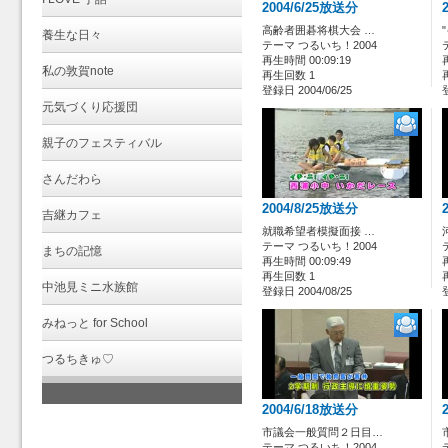
2004/6/25放送分
高齢者囲碁将棋大会 …
養生な日々
テーマ つるいち！2004
再生時間 00:09:19
私の敦賀note
再生回数 1
登録日 2004/06/25
元気づくり応援団
親子のフェスティバル
さんだわら
2004/8/25放送分
吉継カフェ
就職希望者模擬面接 …
テーマ つるいち！2004
まちの記憶
再生時間 00:09:49
再生回数 1
中池見ミニ水族館
登録日 2004/08/25
みねっと for School
つるちきゅ♡
2004/6/18放送分
市議会一般質問２日目…
テーマ つるいち！2004