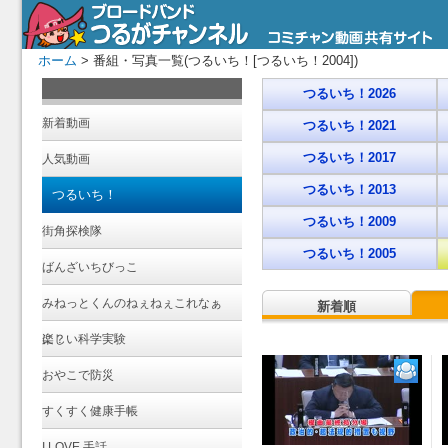
ホーム
> 番組・写真一覧(つるいち！[つるいち！2004])
つるいち！2026
新着動画
つるいち！2021
つるいち！2017
人気動画
つるいち！2013
つるいち！
つるいち！2009
街角探検隊
つるいち！2005
ばんざいちびっこ
みねっとくんのねぇねぇこれなぁ
新着順
に？
楽しい科学実験
おやこで防災
すくすく健康手帳
I LOVE 手話