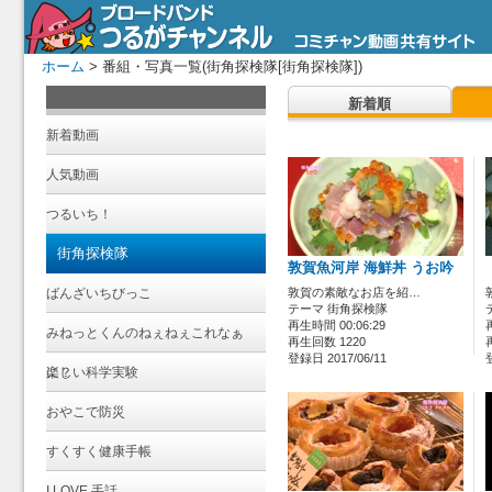
ホーム
> 番組・写真一覧(街角探検隊[街角探検隊])
新着順
新着動画
人気動画
つるいち！
街角探検隊
敦賀魚河岸 海鮮丼 うお吟
ばんざいちびっこ
敦賀の素敵なお店を紹…
テーマ 街角探検隊
再生時間 00:06:29
みねっとくんのねぇねぇこれなぁ
再生回数 1220
登録日 2017/06/11
に？
楽しい科学実験
おやこで防災
すくすく健康手帳
I LOVE 手話