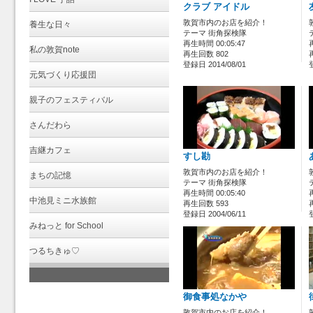
クラブ アイドル
敦賀市内のお店を紹介！
養生な日々
テーマ 街角探検隊
再生時間 00:05:47
私の敦賀note
再生回数 802
登録日 2014/08/01
元気づくり応援団
親子のフェスティバル
さんだわら
吉継カフェ
すし勘
敦賀市内のお店を紹介！
まちの記憶
テーマ 街角探検隊
再生時間 00:05:40
中池見ミニ水族館
再生回数 593
登録日 2004/06/11
みねっと for School
つるちきゅ♡
御食事処なかや
敦賀市内のお店を紹介！