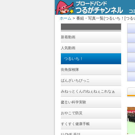
ホーム
> 番組・写真一覧(つるいち！[つるいち
新着動画
人気動画
つるいち！
街角探検隊
ばんざいちびっこ
みねっとくんのねぇねぇこれなぁ
に？
楽しい科学実験
おやこで防災
すくすく健康手帳
I LOVE 手話