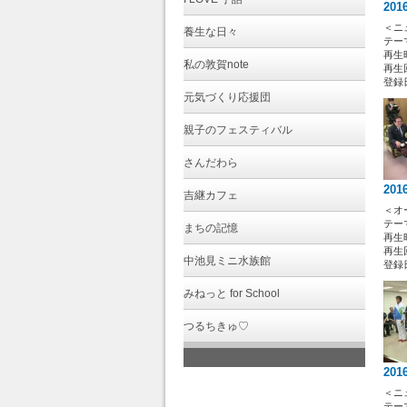
201
＜ニ
養生な日々
テー
再生時
私の敦賀note
再生回
登録日 
元気づくり応援団
親子のフェスティバル
さんだわら
201
吉継カフェ
＜オ
テー
まちの記憶
再生時
再生回
中池見ミニ水族館
登録日 
みねっと for School
つるちきゅ♡
201
＜ニ
テー