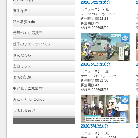
2026/5/22放送分
【ニュース】 ・犯…
養生な日々
テーマ つるいち！2026
再生時間 00:29:29
私の敦賀note
再生回数 25
登録日 2026/05/22
元気づくり応援団
親子のフェスティバル
さんだわら
2026/5/13放送分
吉継カフェ
【ニュース】 ・遊…
テーマ つるいち！2026
まちの記憶
再生時間 00:21:30
再生回数 43
中池見ミニ水族館
登録日 2026/05/13
みねっと for School
つるちきゅ♡
2026/5/4放送分
【ニュース】 ・咸…
テーマ つるいち！2026