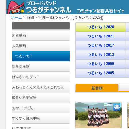
ホーム
> 番組・写真一覧(つるいち！[つるいち！2026])
つるいち！2026
新着動画
つるいち！2021
つるいち！2017
人気動画
つるいち！2013
つるいち！
つるいち！2009
街角探検隊
つるいち！2005
ばんざいちびっこ
みねっとくんのねぇねぇこれなぁ
新着順
に？
楽しい科学実験
おやこで防災
すくすく健康手帳
I LOVE 手話