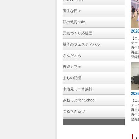
20
養生な日々
平
私の敦賀note
今
っ
202
元気づくり応援団
そ
【ニ
た
テー
親子のフェスティバル
再生時
再生回
今
さんだわら
登録日 
吉継カフェ
まちの記憶
中池見ミニ水族館
202
みねっと for School
【ニ
テー
再生時
つるちきゅ♡
再生回
登録日 