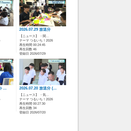
rome)において、動画が正常に表示されない状態とな
er」のインストールが必要なくなりました。
2026.07.29 放送分
りましたので、ブックマークなどの変更をお願いい
【ニュース】 ・関…
6
テーマ つるいち！2026
再生時間 00:24:45
再生回数 46
登録日 2026/07/29
(ト…
2026.07.20 放送分 (…
【ニュース】 ・気…
6
テーマ つるいち！2026
再生時間 00:27:30
再生回数 34
登録日 2026/07/20