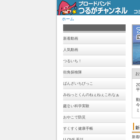
ホーム
新着動画
人気動画
つるいち！
街角探検隊
お
ばんざいちびっこ
20
平
みねっとくんのねぇねぇこれなぁ
動
今
に？
楽しい科学実験
ミ
おやこで防災
今
すくすく健康手帳
今
新着
I LOVE 手話