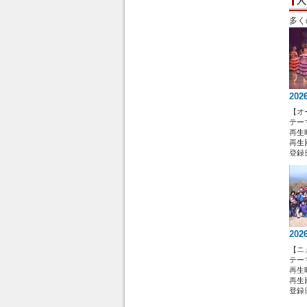
多く
202
【オ
テー
再生時
再生回
登録日 
202
【ニ
テー
再生時
再生回
登録日 