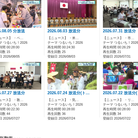
20/12/23
素はRCNサービスをご利用いただき誠にありがとうございます。
まで主要ブラウザ(Microsoft Edge、Mozilla Firefox、Google Ch
ておりましたが 2020年12月22日にシステム改修を実施し、「FlashPlay
6.08.05 分放送
2026.08.03 放送分
2026.07.31 放送分
の改修に伴い、サイトURLが「https://vod.rcn.ne.jp/」へ変更とな
ュース】 ・ペ…
【ニュース】 ・米…
【ニュース】 ・市…
します。
マ つるいち！2026
テーマ つるいち！2026
テーマ つるいち！202
間 00:28:00
再生時間 00:24:30
再生時間 00:26:29
数 15
再生回数 25
再生回数 21
後ともRCNサービスをよろしくお願いいたします。
2026/08/05
登録日 2026/08/03
登録日 2026/07/31
6.07.27 放送分
2026.07.24 放送分(ト…
2026.07.22 放送分
ュース】 ・敦…
【ニュース】 ・気…
【ニュース】 ・リ…
マ つるいち！2026
テーマ つるいち！2026
テーマ つるいち！202
間 00:22:30
再生時間 00:28:00
再生時間 00:28:00
数 44
再生回数 36
再生回数 34
2026/07/27
登録日 2026/07/24
登録日 2026/07/22