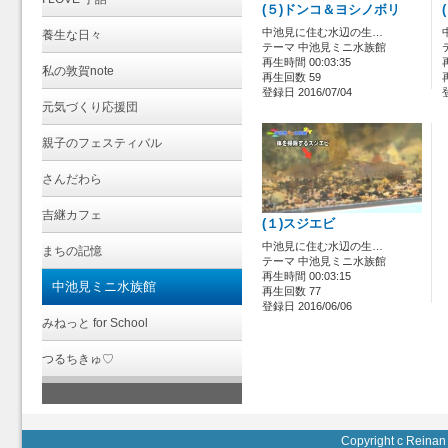
(５)ドンコ＆ヨシノボリ
中池見に住む水辺の生…
養生な日々
テーマ 中池見ミニ水族館
再生時間 00:03:35
私の敦賀note
再生回数 59
登録日 2016/07/04
元気づくり応援団
親子のフェスティバル
さんだわら
吉継カフェ
(１)スジエビ
中池見に住む水辺の生…
まちの記憶
テーマ 中池見ミニ水族館
再生時間 00:03:15
中池見ミニ水族館
再生回数 77
登録日 2016/06/06
みねっと for School
つるちきゅ♡
Copyright c Reinan 