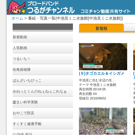
ホーム
> 番組・写真一覧(中池見ミニ水族館[中池見ミニ水族館])
新着順
新着動画
人気動画
つるいち！
街角探検隊
(９)タゴカエル＆イシガメ
ばんざいちびっこ
中池見に住む水辺の生…
テーマ 中池見ミニ水族館
再生時間 00:04:05
みねっとくんのねぇねぇこれなぁ
再生回数 64
登録日 2016/08/02
に？
楽しい科学実験
おやこで防災
すくすく健康手帳
I LOVE 手話