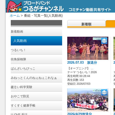
ホーム
> 番組・写真一覧(人気動画)
新着順
新着動画
人気動画
つるいち！
街角探検隊
2026.07.03 放送分
ばんざいちびっこ
【オープニング】 …
テーマ つるいち！2026
再生時間 00:28:44
みねっとくんのねぇねぇこれなぁ
再生回数 153
登録日 2026/07/03
に？
楽しい科学実験
おやこで防災
すくすく健康手帳
2026/4/29放送分
I LOVE 手話