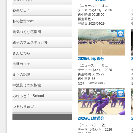
【ニュース】 ・オ…
養生な日々
テーマ つるいち！2026
再生時間 00:25:00
再生回数 75
私の敦賀note
登録日 2026/04/29
元気づくり応援団
親子のフェスティバル
さんだわら
2026/6/5放送分
吉継カフェ
【ニュース】 ・５…
テーマ つるいち！2026
まちの記憶
再生時間 00:25:29
再生回数 66
登録日 2026/06/05
中池見ミニ水族館
みねっと for School
つるちきゅ♡
2026/6/1放送分
【ニュース】 ・敦…
テーマ つるいち！2026