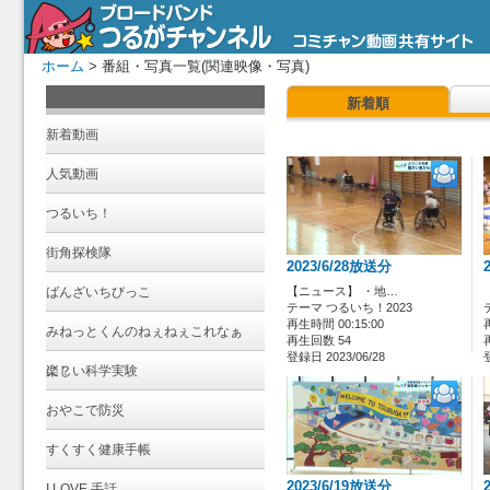
ホーム
> 番組・写真一覧(関連映像・写真)
新着順
新着動画
人気動画
つるいち！
街角探検隊
2023/6/28放送分
ばんざいちびっこ
【ニュース】 ・地…
テーマ つるいち！2023
再生時間 00:15:00
みねっとくんのねぇねぇこれなぁ
再生回数 54
登録日 2023/06/28
に？
楽しい科学実験
おやこで防災
すくすく健康手帳
2023/6/19放送分
I LOVE 手話