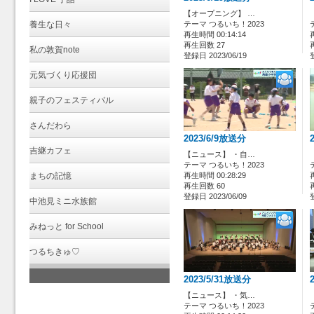
【オープニング】 …
養生な日々
テーマ つるいち！2023
再生時間 00:14:14
再生回数 27
私の敦賀note
登録日 2023/06/19
元気づくり応援団
親子のフェスティバル
さんだわら
2023/6/9放送分
吉継カフェ
【ニュース】 ・自…
テーマ つるいち！2023
まちの記憶
再生時間 00:28:29
再生回数 60
登録日 2023/06/09
中池見ミニ水族館
みねっと for School
つるちきゅ♡
2023/5/31放送分
【ニュース】 ・気…
テーマ つるいち！2023