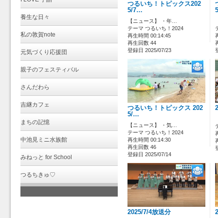
つるいち！トピックス202
5/7…
養生な日々
【ニュース】 ・年…
テーマ つるいち！2024
私の敦賀note
再生時間 00:14:45
再生回数 44
登録日 2025/07/23
元気づくり応援団
親子のフェスティバル
さんだわら
吉継カフェ
つるいち！トピックス 202
5/…
まちの記憶
【ニュース】 ・気…
テーマ つるいち！2024
中池見ミニ水族館
再生時間 00:14:30
再生回数 46
登録日 2025/07/14
みねっと for School
つるちきゅ♡
2025/7/4放送分