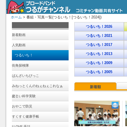
ホーム
> 番組・写真一覧(つるいち！[つるいち！2024])
つるいち！2026
新着動画
つるいち！2021
つるいち！2017
人気動画
つるいち！2013
つるいち！
つるいち！2009
街角探検隊
つるいち！2005
ばんざいちびっこ
みねっとくんのねぇねぇこれなぁ
新着順
に？
楽しい科学実験
おやこで防災
すくすく健康手帳
I LOVE 手話