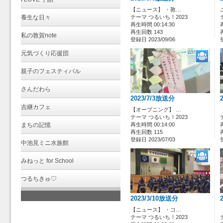
【ニュース】 ・敦…
養生な日々
テーマ つるいち！2023
再生時間 00:14:30
再生回数 143
私の敦賀note
登録日 2023/09/06
元気づくり応援団
親子のフェスティバル
さんだわら
2023/7/3放送分
吉継カフェ
【オープニング】 …
テーマ つるいち！2023
まちの記憶
再生時間 00:14:00
再生回数 115
登録日 2023/07/03
中池見ミニ水族館
みねっと for School
つるちきゅ♡
2023/3/10放送分
【ニュース】 ・コ…
テーマ つるいち！2023