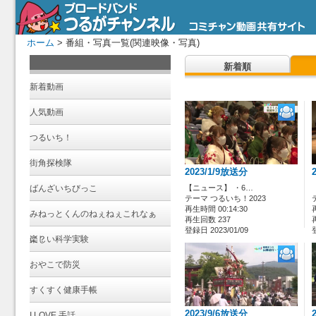
ホーム
> 番組・写真一覧(関連映像・写真)
新着順
新着動画
人気動画
つるいち！
街角探検隊
2023/1/9放送分
ばんざいちびっこ
【ニュース】 ・6…
テーマ つるいち！2023
再生時間 00:14:30
みねっとくんのねぇねぇこれなぁ
再生回数 237
登録日 2023/01/09
に？
楽しい科学実験
おやこで防災
すくすく健康手帳
2023/9/6放送分
I LOVE 手話