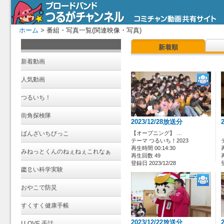
ホーム
> 番組・写真一覧(関連映像・写真)
新着順
新着動画
人気動画
つるいち！
街角探検隊
2023/12/28放送分
ばんざいちびっこ
【オープニング】 …
テーマ つるいち！2023
再生時間 00:14:30
みねっとくんのねぇねぇこれなぁ
再生回数 49
登録日 2023/12/28
に？
楽しい科学実験
おやこで防災
すくすく健康手帳
2023/12/22放送分
I LOVE 手話