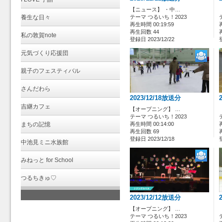
【ニュース】 ・中…
養生な日々
テーマ つるいち！2023
再生時間 00:19:59
再生回数 44
私の敦賀note
登録日 2023/12/22
元気づくり応援団
親子のフェスティバル
さんだわら
2023/12/18放送分
吉継カフェ
【オープニング】 …
テーマ つるいち！2023
まちの記憶
再生時間 00:14:00
再生回数 69
登録日 2023/12/18
中池見ミニ水族館
みねっと for School
つるちきゅ♡
2023/12/12放送分
【オープニング】 …
テーマ つるいち！2023