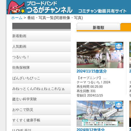
ホーム
> 番組・写真一覧(関連映像・写真)
新着順
新着動画
人気動画
つるいち！
街角探検隊
2024/11/15放送分
ばんざいちびっこ
【オープニング】 …
テーマ つるいち！2024
再生時間 00:25:00
みねっとくんのねぇねぇこれなぁ
再生回数 331
登録日 2024/11/15
に？
楽しい科学実験
おやこで防災
すくすく健康手帳
2024/8/12放送分
I LOVE 手話