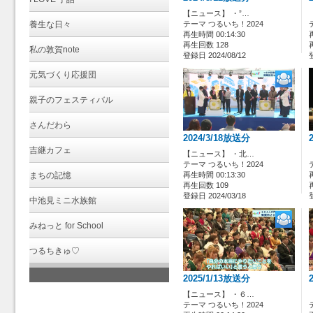
【ニュース】 ・”…
養生な日々
テーマ つるいち！2024
再生時間 00:14:30
再生回数 128
私の敦賀note
登録日 2024/08/12
元気づくり応援団
親子のフェスティバル
さんだわら
2024/3/18放送分
吉継カフェ
【ニュース】 ・北…
テーマ つるいち！2024
まちの記憶
再生時間 00:13:30
再生回数 109
登録日 2024/03/18
中池見ミニ水族館
みねっと for School
つるちきゅ♡
2025/1/13放送分
【ニュース】 ・６…
テーマ つるいち！2024