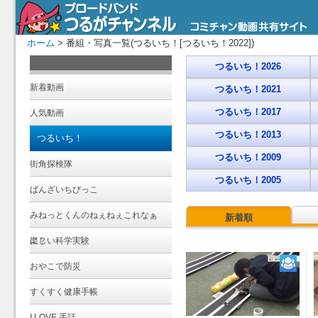
ホーム
> 番組・写真一覧(つるいち！[つるいち！2022])
つるいち！2026
新着動画
つるいち！2021
つるいち！2017
人気動画
つるいち！2013
つるいち！
つるいち！2009
街角探検隊
つるいち！2005
ばんざいちびっこ
みねっとくんのねぇねぇこれなぁ
新着順
に？
楽しい科学実験
おやこで防災
すくすく健康手帳
I LOVE 手話