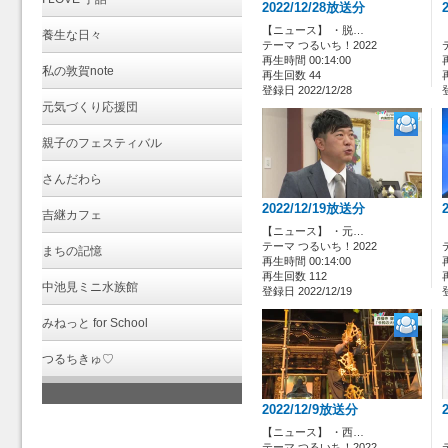
2022/12/28放送分
【ニュース】 ・脱…
養生な日々
テーマ つるいち！2022
再生時間 00:14:00
私の敦賀note
再生回数 44
登録日 2022/12/28
元気づくり応援団
親子のフェスティバル
さんだわら
2022/12/19放送分
吉継カフェ
【ニュース】 ・元…
テーマ つるいち！2022
まちの記憶
再生時間 00:14:00
再生回数 112
中池見ミニ水族館
登録日 2022/12/19
みねっと for School
つるちきゅ♡
2022/12/9放送分
【ニュース】 ・西…
テーマ つるいち！2022