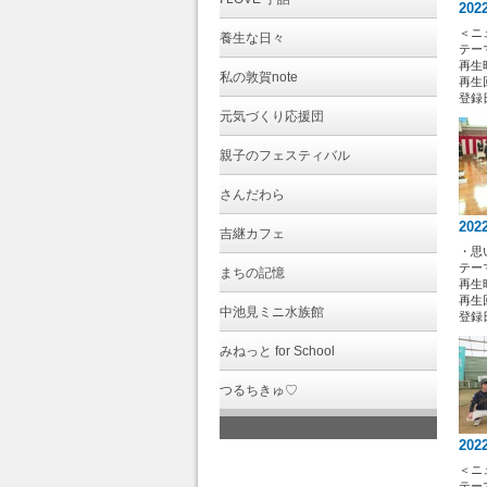
202
＜ニ
養生な日々
テー
再生時
私の敦賀note
再生回
登録日 
元気づくり応援団
親子のフェスティバル
さんだわら
202
吉継カフェ
・思
テー
まちの記憶
再生時
再生回
中池見ミニ水族館
登録日 
みねっと for School
つるちきゅ♡
202
＜ニ
テー