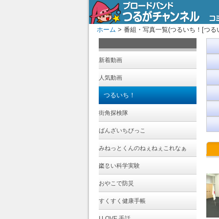
ホーム
> 番組・写真一覧(つるいち！[つるいち
新着動画
人気動画
つるいち！
街角探検隊
ばんざいちびっこ
みねっとくんのねぇねぇこれなぁ
に？
楽しい科学実験
おやこで防災
すくすく健康手帳
I LOVE 手話