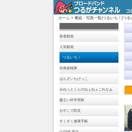
ホーム
> 番組・写真一覧(つるいち！[つるいち
新着動画
人気動画
つるいち！
街角探検隊
ばんざいちびっこ
みねっとくんのねぇねぇこれなぁ
に？
楽しい科学実験
おやこで防災
すくすく健康手帳
I LOVE 手話