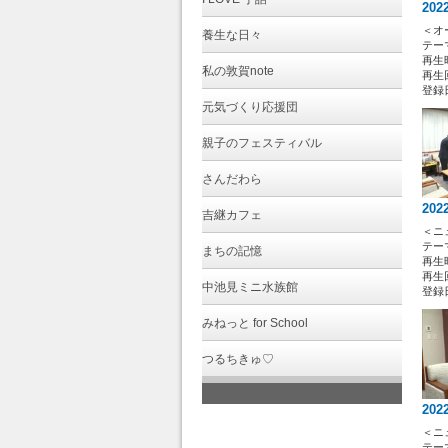
202
＜オ
養生な日々
テー
再生時
私の敦賀note
再生回
登録日 
元気づくり応援団
親子のフェスティバル
さんだわら
202
吉継カフェ
＜ニ
テー
まちの記憶
再生時
再生回
中池見ミニ水族館
登録日 
みねっと for School
つるちきゅ♡
202
＜ニ
テー