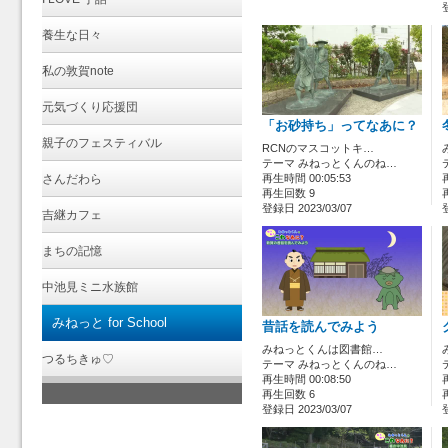
養生な日々
私の敦賀note
元気づくり応援団
「お砂持ち」ってなあに？
親子のフェスティバル
RCNのマスコットキ…
テーマ みねっとくんのね…
さんだわら
再生時間 00:05:53
再生回数 9
登録日 2023/03/07
吉継カフェ
まちの記憶
中池見ミニ水族館
みねっと for School
昔話を読んでみよう
みねっとくんは図書館…
つるちきゅ♡
テーマ みねっとくんのね…
再生時間 00:08:50
再生回数 6
登録日 2023/03/07