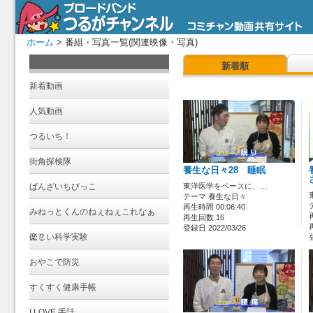
ホーム
> 番組・写真一覧(関連映像・写真)
新着順
新着動画
人気動画
つるいち！
街角探検隊
養生な日々28 睡眠
ばんざいちびっこ
東洋医学をベースに、…
テーマ 養生な日々
再生時間 00:06:40
みねっとくんのねぇねぇこれなぁ
再生回数 16
登録日 2022/03/26
に？
楽しい科学実験
おやこで防災
すくすく健康手帳
I LOVE 手話