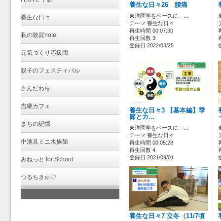
養生な日々26 腰痛
東洋医学をベースに、…
養生な日々
テーマ 養生な日々
再生時間 00:07:30
私の敦賀note
再生回数 3
登録日 2022/03/25
元気づくり応援団
親子のフェスティバル
さんだわら
吉継カフェ
養生な日々3 【基本編】季
節とカ…
まちの記憶
東洋医学をベースに、…
テーマ 養生な日々
中池見ミニ水族館
再生時間 00:05:28
再生回数 4
登録日 2021/09/01
みねっと for School
つるちきゅ♡
養生な日々7 立冬（11/7頃