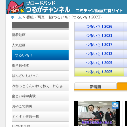
ホーム
> 番組・写真一覧(つるいち！[つるいち！2005])
つるいち！2026
新着動画
つるいち！2021
つるいち！2017
人気動画
つるいち！2013
つるいち！
つるいち！2009
街角探検隊
つるいち！2005
ばんざいちびっこ
みねっとくんのねぇねぇこれなぁ
新着順
に？
楽しい科学実験
おやこで防災
すくすく健康手帳
I LOVE 手話