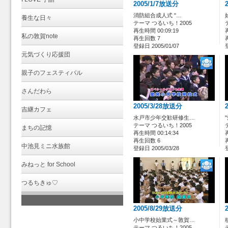
2005/1/7放送分
消防組合成人式 "…
養生な日々
テーマ つるいち！2005
再生時間 00:09:19
私の敦賀note
再生回数 7
登録日 2005/01/07
元気づくり応援団
親子のフェスティバル
さんだわら
2005/3/28放送分
吉継カフェ
水戸市少年交歓研修生…
テーマ つるいち！2005
まちの記憶
再生時間 00:14:34
再生回数 6
中池見ミニ水族館
登録日 2005/03/28
みねっと for School
つるちきゅ♡
2005/8/29放送分
小中学校始業式～敦賀…
テーマ つるいち！2005