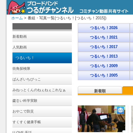
ホーム
> 番組・写真一覧(つるいち！[つるいち！2015])
つるいち！2026
新着動画
つるいち！2021
つるいち！2017
人気動画
つるいち！2013
つるいち！
つるいち！2009
街角探検隊
つるいち！2005
ばんざいちびっこ
みねっとくんのねぇねぇこれなぁ
新着順
に？
楽しい科学実験
おやこで防災
すくすく健康手帳
I LOVE 手話