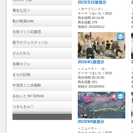
2015/3/12放送分
＜オープニング＞ …
養生な日々
テーマ つるいち！2015
再生時間 00:14:45
私の敦賀note
再生回数 279
登録日 2015/03/12
元気づくり応援団
親子のフェスティバル
さんだわら
2015/4/1放送分
吉継カフェ
＜ニュース＞ ・セ…
テーマ つるいち！2015
まちの記憶
再生時間 00:15:00
再生回数 201
中池見ミニ水族館
登録日 2015/04/01
みねっと for School
つるちきゅ♡
2015/9/8放送分
＜ニュース＞ ・…
テーマ つるいち！2015