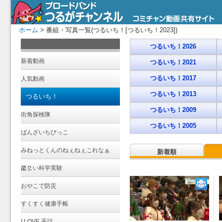
ホーム
> 番組・写真一覧(つるいち！[つるいち！2023])
つるいち！2026
新着動画
つるいち！2021
つるいち！2017
人気動画
つるいち！2013
つるいち！
つるいち！2009
街角探検隊
つるいち！2005
ばんざいちびっこ
みねっとくんのねぇねぇこれなぁ
新着順
に？
楽しい科学実験
おやこで防災
すくすく健康手帳
I LOVE 手話