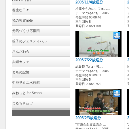
2005/11/4放送分
松原小うみのこフェス…
養生な日々
テーマ つるいち！2005
再生時間 00:08:46
私の敦賀note
再生回数 5
登録日 2005/11/04
元気づくり応援団
親子のフェスティバル
さんだわら
2005/7/22放送分
吉継カフェ
総参祭 "訪ロ・韓…
テーマ つるいち！2005
まちの記憶
再生時間 00:09:01
再生回数 5
中池見ミニ水族館
登録日 2005/07/22
みねっと for School
つるちきゅ♡
2005/2/3放送分
"市議会全員協議会 …
テーマ つるいち！2005