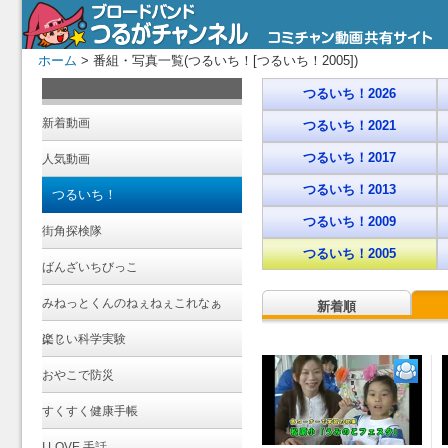
ホーム
> 番組・写真一覧(つるいち！[つるいち！2005])
つるいち！2026
新着動画
つるいち！2021
つるいち！2017
人気動画
つるいち！2013
つるいち！
つるいち！2009
街角探検隊
つるいち！2005
ばんざいちびっこ
みねっとくんのねぇねぇこれなぁ
新着順
に？
楽しい科学実験
おやこで防災
すくすく健康手帳
I LOVE 手話