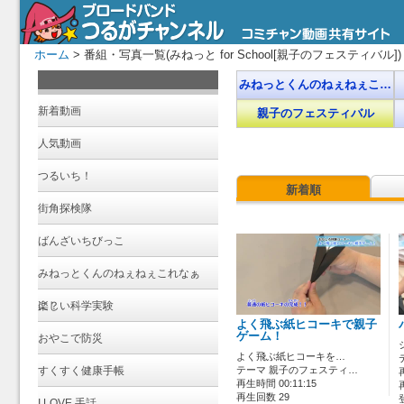
ホーム
> 番組・写真一覧(みねっと for School[親子のフェスティバル])
みねっとくんのねぇねぇこ…
新着動画
親子のフェスティバル
人気動画
つるいち！
新着順
街角探検隊
ばんざいちびっこ
みねっとくんのねぇねぇこれなぁ
に？
楽しい科学実験
よく飛ぶ紙ヒコーキで親子
ゲーム！
おやこで防災
よく飛ぶ紙ヒコーキを…
すくすく健康手帳
テーマ 親子のフェスティ…
再生時間 00:11:15
再生回数 29
I LOVE 手話