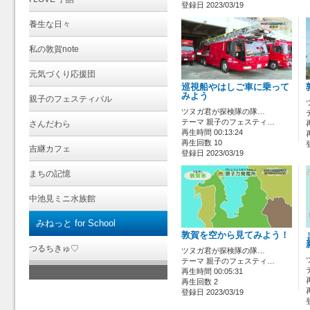
登録日 2023/03/19
養生な日々
私の敦賀note
元気づくり応援団
巡視船やはしご車に乗って
みよう
親子のフェスティバル
ツヌガ君が探検隊の隊…
テーマ 親子のフェスティ…
さんだわら
再生時間 00:13:24
再生回数 10
吉継カフェ
登録日 2023/03/19
まちの記憶
中池見ミニ水族館
みねっと for School
敦賀を空から見てみよう！
つるちきゅ♡
ツヌガ君が探検隊の隊…
テーマ 親子のフェスティ…
再生時間 00:05:31
再生回数 2
登録日 2023/03/19