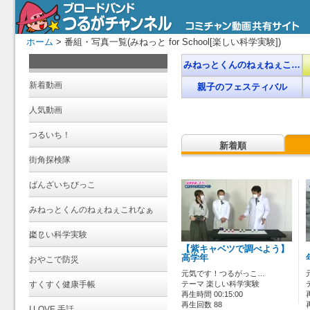
ホーム
> 番組・写真一覧(みねっと for School[楽しい科学実験])
みねっとくんのねぇねぇこ…
新着動画
親子のフェスティバル
人気動画
つるいち！
新着順
街角探検隊
ばんざいちびっこ
みねっとくんのねぇねぇこれなぁ
に？
楽しい科学実験
【紫キャベツで調べよう】
高学年
おやこで防災
元気です！つるがっこ…
すくすく健康手帳
テーマ 楽しい科学実験
再生時間 00:15:00
再生回数 88
I LOVE 手話