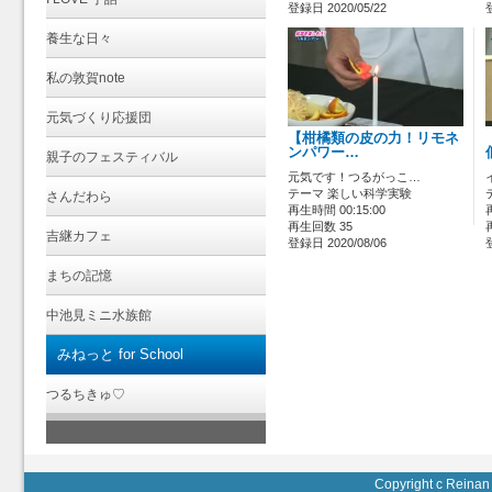
登録日 2020/05/22
養生な日々
私の敦賀note
元気づくり応援団
【柑橘類の皮の力！リモネ
ンパワー…
親子のフェスティバル
元気です！つるがっこ…
テーマ 楽しい科学実験
さんだわら
再生時間 00:15:00
再生回数 35
吉継カフェ
登録日 2020/08/06
まちの記憶
中池見ミニ水族館
みねっと for School
つるちきゅ♡
Copyright c Reinan 